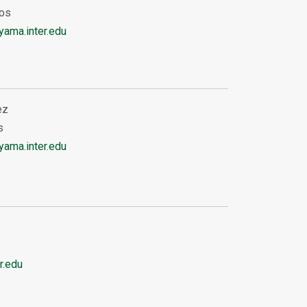
nos
ama.inter.edu
ez
s
ama.inter.edu
r.edu