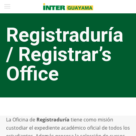
Registraduría
/
Registrar’s
Office
La Oficina de
Registraduría
tiene como misión
custodiar el expediente académico oficial de todos los