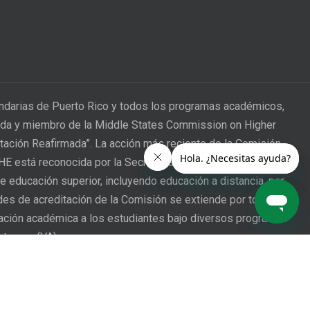
undarias de Puerto Rico y todos los programas académicos,
itada y miembro de la Middle States Commission on Higher
itación Reafirmada”. La acción más reciente de la Comisión
CHE está reconocida por la Secretaría de Educación de los
e educación superior, incluyendo educación a distancia, por
ades de acreditación de la Comisión se extiende por todo
mación académica a los estudiantes bajo diversos programas
eterano (VA).
 of Puerto Rico provides a process through which a student
hts have been affected may address complaints and