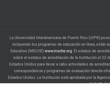
La Universidad Interamericana de Puerto Rico (UIPR) pose
incluyendo los programas de educación en línea, están a
Education (MSCHE)
www.msche.org
. El estatus de acredi
sobre el estatus de acreditación de la Institución el 22
Estados Unidos para llevar a cabo actividades de acreditac
correspondencia y programas de evaluación directa ofrec
Estados Unidos. La Institución está aprobada por la Agenc
GI Bill®. GI
La Universidad Interamericana de Puerto Rico cuenta con u
estudiantes presenten sus reclamaciones cuando entienden