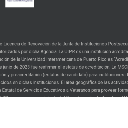
e Licencia de Renovación de la Junta de Instituciones Postsec
utorizados por dicha Agencia. La UIPR es una institución acred
tación de la Universidad Interamericana de Puerto Rico es “Acred
 de junio de 2023 fue reafirmar el estatus de acreditación. La MS
ión y preacreditación (estatus de candidato) para instituciones d
idos en dichas instituciones. El área geográfica de las activid
ia Estatal de Servicios Educativos a Veteranos para proveer for
 Bill® es una marca registrada del Departamento de Asuntos al V
n proceso para que sus
The Inter American University
 que sus derechos han sido
who considers that their rig