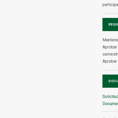
particip
REQU
Mantene
Aprobar 
semestra
Aprobar
DOC
Solicitu
Documen