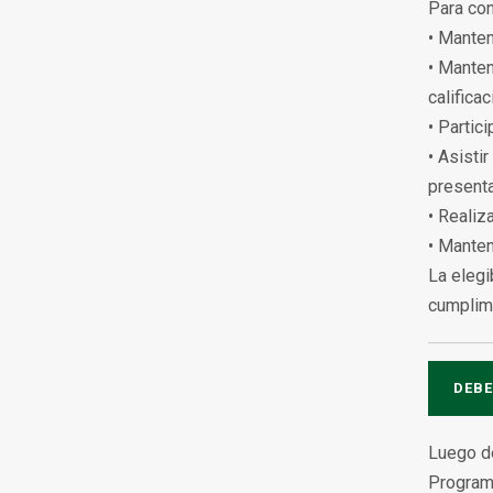
Para con
• Manten
• Manten
califica
• Partic
• Asisti
presenta
• Realiz
• Manten
La elegi
cumplimi
DEBE
Luego de
Program