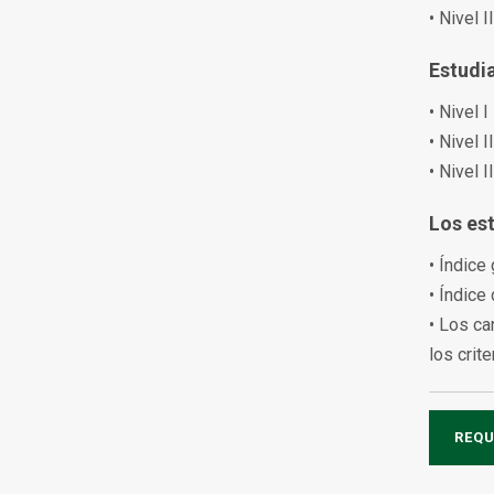
• Nivel 
Estudi
• Nivel 
• Nivel 
• Nivel 
Los es
• Índice
• Índice
• Los ca
los crit
REQU