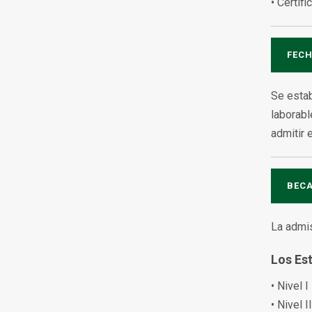
• Certif
FECH
Se estab
laborabl
admitir 
BEC
La admis
Los Es
• Nivel 
• Nivel 