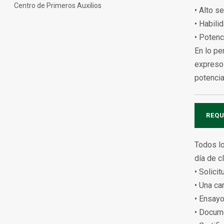
Centro de Primeros Auxilios
• Alto s
• Habili
• Potenc
En lo pe
expreso 
potenci
REQU
Todos lo
día de 
• Solici
• Una ca
• Ensayo
• Docume