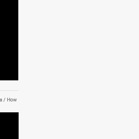
a /
How