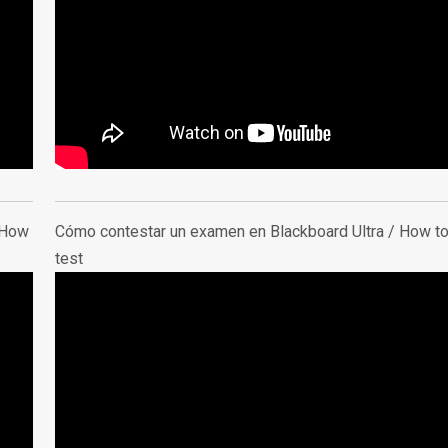
How
Cómo contestar un examen en Blackboard Ultra /
How to
test