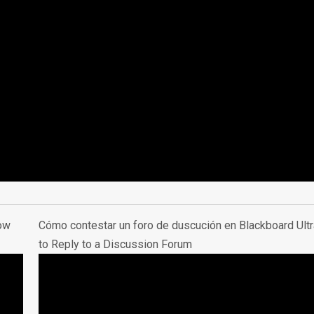
ow
Cómo contestar un foro de duscución en Blackboard Ultr
to Reply to a Discussion Forum