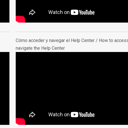
Cómo acceder y navegar el Help Center /
How to acces
navigate the Help Center