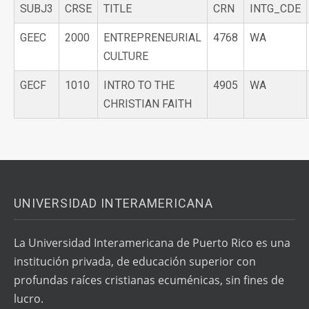
SUBJ3
CRSE
TITLE
CRN
INTG_CDE
GEEC
2000
ENTREPRENEURIAL
4768
WA
CULTURE
GECF
1010
INTRO TO THE
4905
WA
CHRISTIAN FAITH
UNIVERSIDAD INTERAMERICANA
La Universidad Interamericana de Puerto Rico es una
institución privada, de educación superior con
profundas raíces cristianas ecuménicas, sin fines de
lucro.