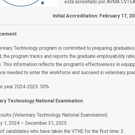
está acreditado por AVMA CVTEA 
Initial Accreditation: February 17, 2
acement
rinary Technology program is committed to preparing graduates f
, the program tracks and reports the graduate employability rate,
. This information reflects the program’s effectiveness in equipp
ce needed to enter the workforce and succeed in veterinary prac
c year 2024-2025: 50%
ary Technology National Examination
ults (Veterinary Technology National Examination)
y 1, 202
4
– December 31, 202
5
f candidates who have taken the VTNE for the first time
: 2