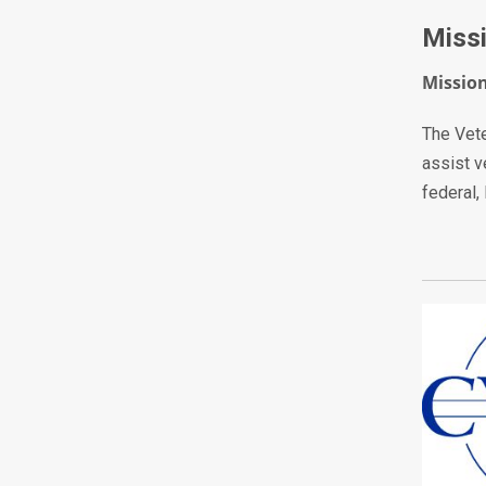
Missi
Missio
The Vete
assist v
federal, 