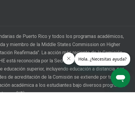
undarias de Puerto Rico y todos los programas académicos,
itada y miembro de la Middle States Commission on Higher
itación Reafirmada”. La acción más reciente de la Comisión
CHE está reconocida por la Secretaría de Educación de los
e educación superior, incluyendo educación a distancia, por
ades de acreditación de la Comisión se extiende por todo
mación académica a los estudiantes bajo diversos programas
eterano (VA).
 of Puerto Rico provides a process through which a student
hts have been affected may address complaints and
submits a claim, their grievance will be addressed in