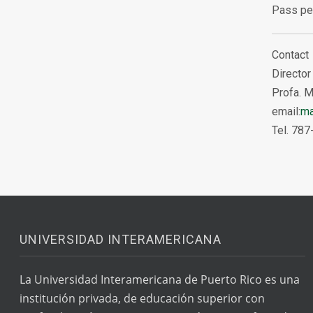
Pass pe
Contact
Director
Profa. M
email:
ma
Tel. 787
UNIVERSIDAD INTERAMERICANA
La Universidad Interamericana de Puerto Rico es una
institución privada, de educación superior con