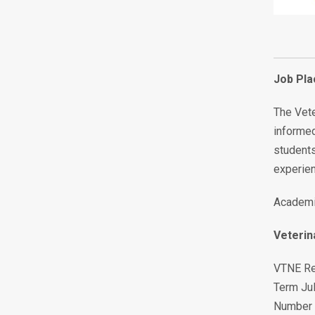
Job Pl
The Vete
informed
students
experien
Academi
Veterin
VTNE Res
Term Jul
Number o