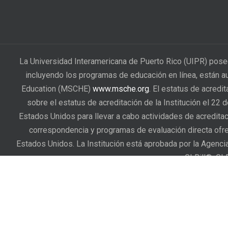
La Universidad Interamericana de Puerto Rico (UIPR) pose
incluyendo los programas de educación en línea, están a
Education (MSCHE)
www.msche.org
. El estatus de acredi
sobre el estatus de acreditación de la Institución el 22
Estados Unidos para llevar a cabo actividades de acreditac
correspondencia y programas de evaluación directa ofrec
Estados Unidos. La Institución está aprobada por la Agenc
GI Bill®. GI
La Universidad Interamericana de Puerto Rico cuenta con u
estudiantes presenten sus reclamaciones cuando entienden
afectados. Una vez sometida, la reclamación será atendida 