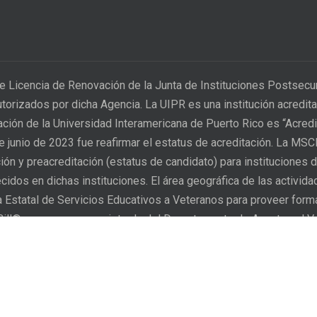
e Licencia de Renovación de la Junta de Instituciones Postsec
utorizados por dicha Agencia. La UIPR es una institución acred
tación de la Universidad Interamericana de Puerto Rico es “Acred
 de junio de 2023 fue reafirmar el estatus de acreditación. La MS
ión y preacreditación (estatus de candidato) para instituciones d
idos en dichas instituciones. El área geográfica de las activid
ia Estatal de Servicios Educativos a Veteranos para proveer for
 Bill® es una marca registrada del Departamento de Asuntos al V
n proceso para que sus
The Inter American University
 que sus derechos han sido
who considers that their rig
en conformidad con el
grievances. After the student 