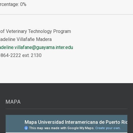
rcentage
:
0%
 of Veterinary Technology Program
adeline Villafañe Madera
deline.villafane@guayama.inter.edu
-864-2222 ext. 2130
MAPA