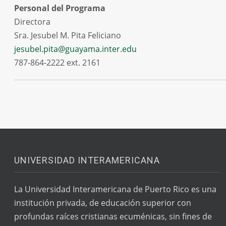
Personal del Programa
Directora
Sra. Jesubel M. Pita Feliciano
jesubel.pita@guayama.inter.edu
787-864-2222 ext. 2161
UNIVERSIDAD INTERAMERICANA
La Universidad Interamericana de Puerto Rico es una
institución privada, de educación superior con
profundas raíces cristianas ecuménicas, sin fines de