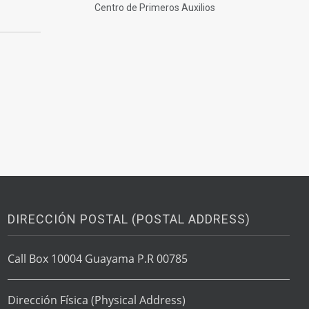
Centro de Primeros Auxilios
DIRECCIÓN POSTAL (POSTAL ADDRESS)
Call Box 10004 Guayama P.R 00785
Dirección Física
(Physical Address)