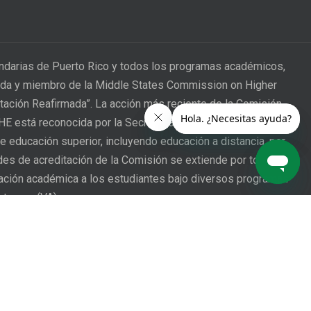
undarias de Puerto Rico y todos los programas académicos,
itada y miembro de la Middle States Commission on Higher
itación Reafirmada”. La acción más reciente de la Comisión
CHE está reconocida por la Secretaría de Educación de los
e educación superior, incluyendo educación a distancia, por
ades de acreditación de la Comisión se extiende por todo
mación académica a los estudiantes bajo diversos programas
eterano (VA).
 of Puerto Rico provides a process through which a student
hts have been affected may address complaints and
submits a claim, their grievance will be addressed in
Student Regulations
, Chapter II, Student Rights and Duties.