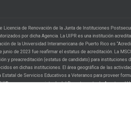
e Licencia de Renovación de la Junta de Instituciones Postsec
utorizados por dicha Agencia. La UIPR es una institución acred
tación de la Universidad Interamericana de Puerto Rico es “Acred
 de junio de 2023 fue reafirmar el estatus de acreditación. La MS
ión y preacreditación (estatus de candidato) para instituciones d
idos en dichas instituciones. El área geográfica de las activid
ia Estatal de Servicios Educativos a Veteranos para proveer for
 Bill® es una marca registrada del Departamento de Asuntos al V
n proceso para que sus
The Inter American University
 que sus derechos han sido
who considers that their rig
en conformidad con el
grievances. After the student 
 y deberes de los estudiantes.
accordance with the
General 