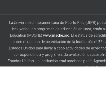
La Universidad Interamericana de Puerto Rico (UIPR) pose
incluyendo los programas de educación en línea, están a
Education (MSCHE)
www.msche.org
. El estatus de acredi
sobre el estatus de acreditación de la Institución el 22
Estados Unidos para llevar a cabo actividades de acreditac
correspondencia y programas de evaluación directa ofrec
Estados Unidos. La Institución está aprobada por la Agenc
GI Bill®. GI
La Universidad Interamericana de Puerto Rico cuenta con u
estudiantes presenten sus reclamaciones cuando entienden
afectados. Una vez sometida, la reclamación será atendida 
Reglamento General de Estudiantes
, Capítulo II – Derechos